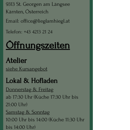
9313 St. Georgen am Längsee
Kärnten, Österreich
Email: office@lieglamhiegl.at
Telefon: +43 4213 21 24
Öffnungszeiten
Atelier
siehe Kursangebot
Lokal & Hofladen
Donnerstag & Freitag
ab 17:30 Uhr (Küche 17:30 Uhr bis
21:00 Uhr)
Samstag & Sonntag
10:00 Uhr bis 14:00 (Küche 11:30 Uhr
bis 14:00 Uhr)