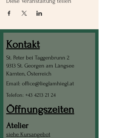
Diese Veranstaltung teilen
Kontakt
St. Peter bei Taggenbrunn 2
9313 St. Georgen am Längsee
Kärnten, Österreich
Email: office@lieglamhiegl.at
Telefon: +43 4213 21 24
Öffnungszeiten
Atelier
siehe Kursangebot