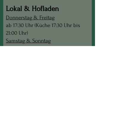
Lokal & Hofladen
Donnerstag & Freitag
ab 17:30 Uhr (Küche 17:30 Uhr bis
21:00 Uhr)
Samstag & Sonntag
10:00 Uhr bis 14:00 (Küche 11:30 Uhr
bis 14:00 Uhr)
17:30 Uhr bis 24:00 (Küche 17:30 bis
21:00 Uhr)
Juli, August und September:
Liegls
Montag Abend geöffnet
-
Jause
- keine warme Küche -
ab 17:30 Uhr