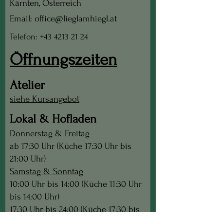
Kärnten, Österreich
Email: office@lieglamhiegl.at
Telefon: +43 4213 21 24
Öffnungszeiten
Atelier
siehe Kursangebot
Lokal & Hofladen
Donnerstag & Freitag
ab 17:30 Uhr (Küche 17:30 Uhr bis
21:00 Uhr)
Samstag & Sonntag
10:00 Uhr bis 14:00 (Küche 11:30 Uhr
bis 14:00 Uhr)
17:30 Uhr bis 24:00 (Küche 17:30 bis