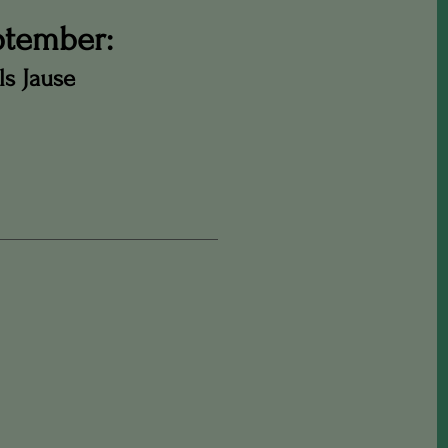
ptember:
ls Jause