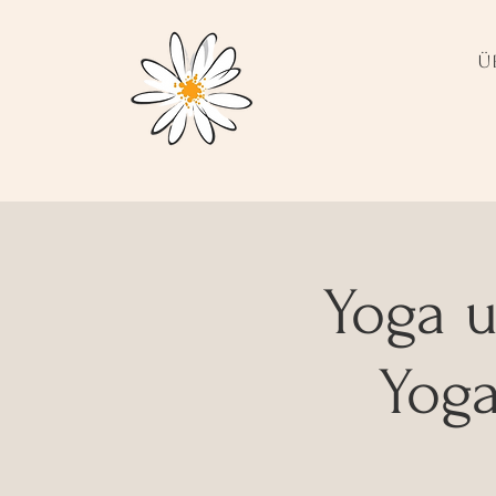
Ü
Yoga 
Yog