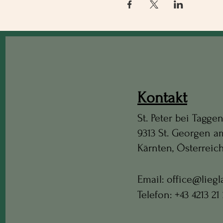
Kontakt
St. Peter bei Tagge
9313 St. Georgen 
Kärnten, Österreic
Email: office@liegl
Telefon: +43 4213 21