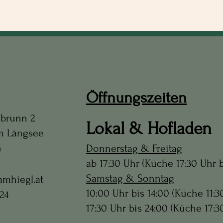
Öffnungszeiten
nbrunn 2
Lokal & Hofladen
am Längsee
h
Donnerstag & Freitag
ab 17:30 Uhr (Küche 17:30 Uhr b
Samstag & Sonntag
amhiegl.at
10:00 Uhr bis 14:00 (Küche 11:3
 24
17:30 Uhr bis 24:00 (Küche 17:3