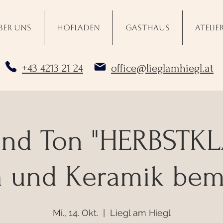
ber uns
Hofladen
Gasthaus
Atelie
+43 4213 21 24
office@lieglamhiegl.at
und Ton "HERBSTKL
a und Keramik bem
Mi., 14. Okt.
  |  
Liegl am Hiegl