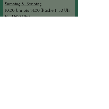
Samstag & Sonntag
10:00 Uhr bis 14:00 (Küche 11:30 Uhr
bis 14:00 Uhr)
17:30 Uhr bis 24:00 (Küche 17:30 bis
21:00 Uhr)
Juli, August und September:
Liegls
Montag Abend geöffnet
-
Jause
- keine warme Küche -
ab 17:30 Uhr
Folgt uns:
Datenschutz
Impressum