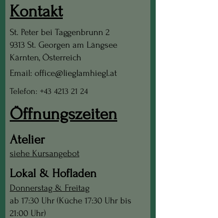
Kontakt
St. Peter bei Taggenbrunn 2
9313 St. Georgen am Längsee
Kärnten, Österreich
Email: office@lieglamhiegl.at
Telefon: +43 4213 21 24
Öffnungszeiten
Atelier
siehe Kursangebot
Lokal & Hofladen
Donnerstag & Freitag
ab 17:30 Uhr (Küche 17:30 Uhr bis
21:00 Uhr)