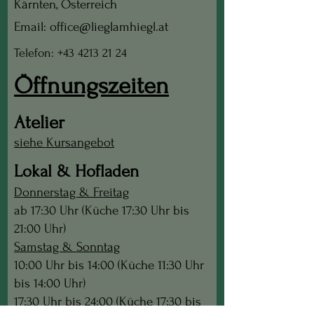
Kärnten, Österreich
Email: office@lieglamhiegl.at
Telefon: +43 4213 21 24
Öffnungszeiten
Atelier
siehe Kursangebot
Lokal & Hofladen
Donnerstag & Freitag
ab 17:30 Uhr (Küche 17:30 Uhr bis
21:00 Uhr)
Samstag & Sonntag
10:00 Uhr bis 14:00 (Küche 11:30 Uhr
bis 14:00 Uhr)
17:30 Uhr bis 24:00 (Küche 17:30 bis