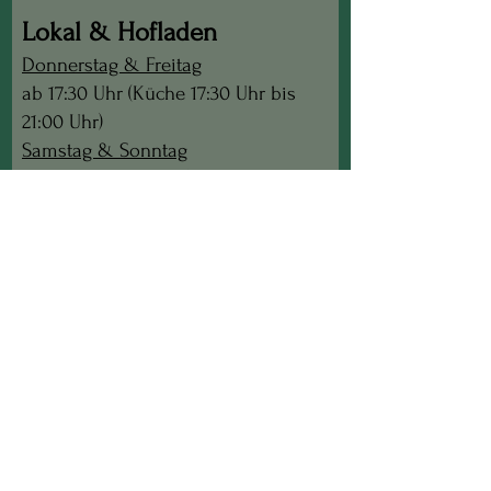
Lokal & Hofladen
Donnerstag & Freitag
ab 17:30 Uhr (Küche 17:30 Uhr bis
21:00 Uhr)
Samstag & Sonntag
10:00 Uhr bis 14:00 (Küche 11:30 Uhr
bis 14:00 Uhr)
17:30 Uhr bis 24:00 (Küche 17:30 bis
21:00 Uhr)
Juli, August und September:
Liegls
Montag Abend geöffnet
-
Jause
- keine warme Küche -
ab 17:30 Uhr