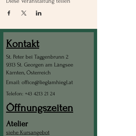
Diese Veranstaltung teilen
Kontakt
St. Peter bei Taggenbrunn 2
9313 St. Georgen am Längsee
Kärnten, Österreich
Email: office@lieglamhiegl.at
Telefon: +43 4213 21 24
Öffnungszeiten
Atelier
siehe Kursangebot